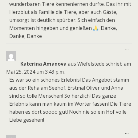
wunderbaren Tiere kennenlernen durfte. Das ihr mit
Herzblut als Familie die Tiere, aber auch Gäste,
umsorgt ist deutlich spürbar. Sich einfach den
Momenten hingeben und genießen
. Danke,
Danke, Danke
Dies
...
Meta
ein-
Katerina Amanova
aus
Wiefelstede
schrieb am
Mai 25, 2024
um
3:43 p.m.
Es war so ein schönes Erlebnis! Das Angebot stamm
aus der Reha am Seehof. Erstmal Oliver und Anna
sind so tolle Menschen! So herzlich! Das ganze
Erlebnis kann man kaum im Wörter fassen! Die Tiere
haben es dort soooo gut! Noch nie so ein Hof volle
Liebe gesehen!
Dies
...
Meta