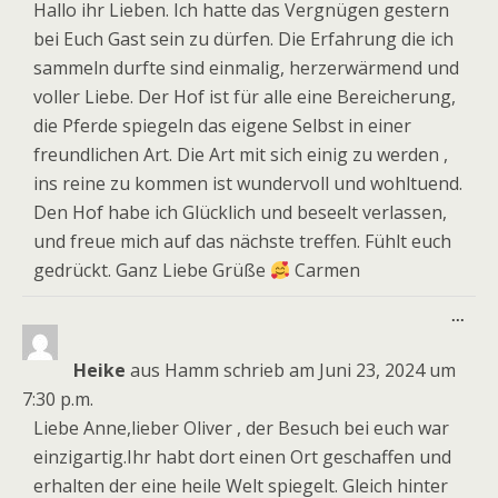
Hallo ihr Lieben. Ich hatte das Vergnügen gestern
bei Euch Gast sein zu dürfen. Die Erfahrung die ich
sammeln durfte sind einmalig, herzerwärmend und
voller Liebe. Der Hof ist für alle eine Bereicherung,
die Pferde spiegeln das eigene Selbst in einer
freundlichen Art. Die Art mit sich einig zu werden ,
ins reine zu kommen ist wundervoll und wohltuend.
Den Hof habe ich Glücklich und beseelt verlassen,
und freue mich auf das nächste treffen. Fühlt euch
gedrückt. Ganz Liebe Grüße
Carmen
Dies
...
Meta
ein-
Heike
aus
Hamm
schrieb am
Juni 23, 2024
um
7:30 p.m.
Liebe Anne,lieber Oliver , der Besuch bei euch war
einzigartig.Ihr habt dort einen Ort geschaffen und
erhalten der eine heile Welt spiegelt. Gleich hinter