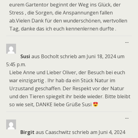
eurem Gartentor beginnt der Weg ins Glück, der
Stress , die Sorgen, die Anspannungen fallen
ab.Vielen Dank für den wunderschönen, wertvollen
Tag, danke das ich euch kennenlernen durfte .
Dies
...
Meta
ein-
Susi
aus
Bocholt
schrieb am
Juni 18, 2024
um
5:45 p.m.
Liebe Anne und Lieber Oliver, der Besuch bei euch
war einzigartig . Ihr hab da ein Stück Natur im
Urzustand geschaffen. Der Respekt vor der Natur
und den Tieren spiegelt ihr beide wieder. Bitte bleibt
so wie seit, DANKE liebe Grüße Susi
Dies
...
Meta
ein-
Birgit
aus
Caaschwitz
schrieb am
Juni 4, 2024