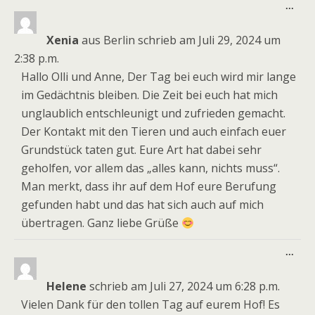
Dies
...
Meta
ein-
Xenia
aus
Berlin
schrieb am
Juli 29, 2024
um
2:38 p.m.
Hallo Olli und Anne, Der Tag bei euch wird mir lange
im Gedächtnis bleiben. Die Zeit bei euch hat mich
unglaublich entschleunigt und zufrieden gemacht.
Der Kontakt mit den Tieren und auch einfach euer
Grundstück taten gut. Eure Art hat dabei sehr
geholfen, vor allem das „alles kann, nichts muss“.
Man merkt, dass ihr auf dem Hof eure Berufung
gefunden habt und das hat sich auch auf mich
übertragen. Ganz liebe Grüße
Dies
...
Meta
ein-
Helene
schrieb am
Juli 27, 2024
um
6:28 p.m.
Vielen Dank für den tollen Tag auf eurem Hof! Es