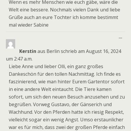
Wenn es mehr Menschen wie euch gäbe, wäre die
Welt eine bessere. Nochmals vielen Dank und liebe
Grüße auch an eure Tochter ich komme bestimmt
mal wieder Sabine
Dies
...
Meta
ein-
Kerstin
aus
Berlin
schrieb am
August 16, 2024
um
2:47 a.m.
Liebe Anne und lieber Olli, ein ganz großes
Dankeschön für den tollen Nachmittag. Ich finde es
faszinierend, wie man hinter Eurem Gartentor sofort
in eine andere Welt eintaucht. Die Tiere kamen
sofort, um sich den neuen Besuch anzusehen und zu
begrüßen. Vorweg Gustavo, der Gänserich und
Wachhund. Vor den Pferden hatte ich riesig Respekt,
vielleicht sogar ein wenig Angst. Umso erstaunlicher
war es für mich, dass zwei der großen Pferde einfach