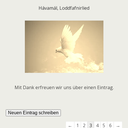
Hávamál, Loddfafnirlied
Mit Dank erfreuen wir uns über einen Eintrag.
Navigation
←
1
2
3
4
5
6
→