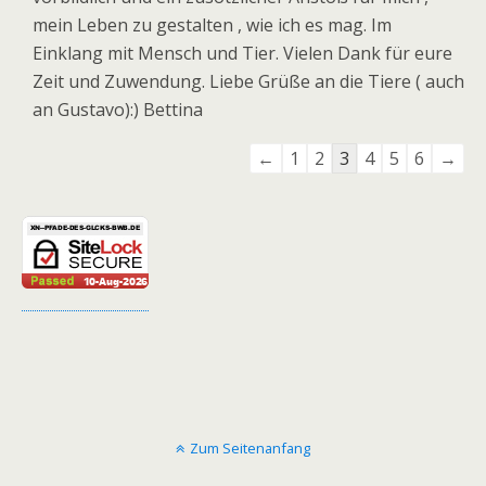
mein Leben zu gestalten , wie ich es mag. Im
Einklang mit Mensch und Tier. Vielen Dank für eure
Zeit und Zuwendung. Liebe Grüße an die Tiere ( auch
an Gustavo):) Bettina
Navigation
←
1
2
3
4
5
6
→
der
Gästebuchliste
Zum Seitenanfang