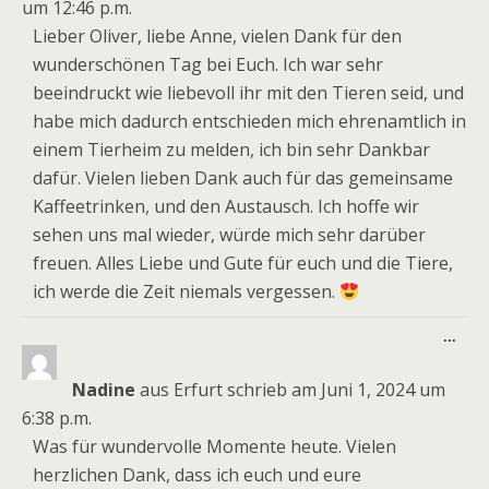
um
12:46 p.m.
Lieber Oliver, liebe Anne, vielen Dank für den
wunderschönen Tag bei Euch. Ich war sehr
beeindruckt wie liebevoll ihr mit den Tieren seid, und
habe mich dadurch entschieden mich ehrenamtlich in
einem Tierheim zu melden, ich bin sehr Dankbar
dafür. Vielen lieben Dank auch für das gemeinsame
Kaffeetrinken, und den Austausch. Ich hoffe wir
sehen uns mal wieder, würde mich sehr darüber
freuen. Alles Liebe und Gute für euch und die Tiere,
ich werde die Zeit niemals vergessen.
Dies
...
Meta
ein-
Nadine
aus
Erfurt
schrieb am
Juni 1, 2024
um
6:38 p.m.
Was für wundervolle Momente heute. Vielen
herzlichen Dank, dass ich euch und eure