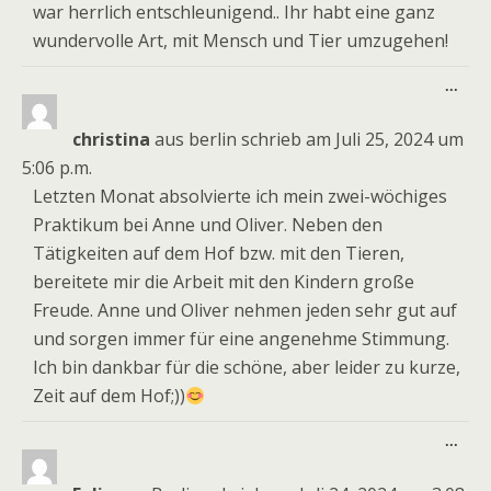
war herrlich entschleunigend.. Ihr habt eine ganz
wundervolle Art, mit Mensch und Tier umzugehen!
Dies
...
Meta
ein-
christina
aus
berlin
schrieb am
Juli 25, 2024
um
5:06 p.m.
Letzten Monat absolvierte ich mein zwei-wöchiges
Praktikum bei Anne und Oliver. Neben den
Tätigkeiten auf dem Hof bzw. mit den Tieren,
bereitete mir die Arbeit mit den Kindern große
Freude. Anne und Oliver nehmen jeden sehr gut auf
und sorgen immer für eine angenehme Stimmung.
Ich bin dankbar für die schöne, aber leider zu kurze,
Zeit auf dem Hof;))
Dies
...
Meta
ein-