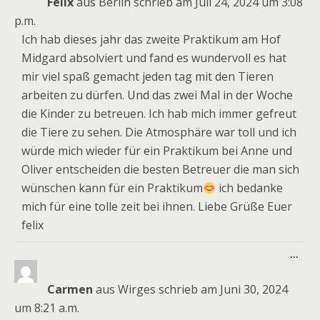
Felix
aus
Berlin
schrieb am
Juli 24, 2024
um
3:08
p.m.
Ich hab dieses jahr das zweite Praktikum am Hof
Midgard absolviert und fand es wundervoll es hat
mir viel spaß gemacht jeden tag mit den Tieren
arbeiten zu dürfen. Und das zwei Mal in der Woche
die Kinder zu betreuen. Ich hab mich immer gefreut
die Tiere zu sehen. Die Atmosphäre war toll und ich
würde mich wieder für ein Praktikum bei Anne und
Oliver entscheiden die besten Betreuer die man sich
wünschen kann für ein Praktikum
ich bedanke
mich für eine tolle zeit bei ihnen. Liebe Grüße Euer
felix
Dies
...
Meta
ein-
Carmen
aus
Wirges
schrieb am
Juni 30, 2024
um
8:21 a.m.