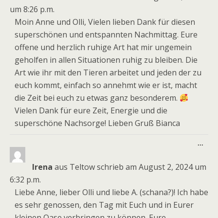
um
8:26 p.m.
Moin Anne und Olli, Vielen lieben Dank für diesen
superschönen und entspannten Nachmittag. Eure
offene und herzlich ruhige Art hat mir ungemein
geholfen in allen Situationen ruhig zu bleiben. Die
Art wie ihr mit den Tieren arbeitet und jeden der zu
euch kommt, einfach so annehmt wie er ist, macht
die Zeit bei euch zu etwas ganz besonderem.
Vielen Dank für eure Zeit, Energie und die
superschöne Nachsorge! Lieben Gruß Bianca
Dies
...
Meta
ein-
Irena
aus
Teltow
schrieb am
August 2, 2024
um
6:32 p.m.
Liebe Anne, lieber Olli und liebe A. (schana?)! Ich habe
es sehr genossen, den Tag mit Euch und in Eurer
kleinen Oase verbringen zu können. Eure