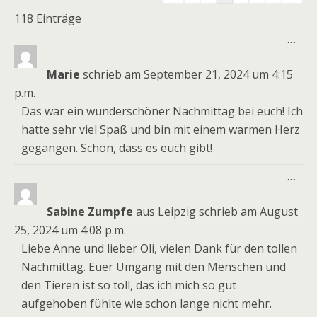
der
118 Einträge
Gästebuchliste
Dies
...
Meta
ein-
Marie
schrieb am
September 21, 2024
um
4:15
p.m.
Das war ein wunderschöner Nachmittag bei euch! Ich
hatte sehr viel Spaß und bin mit einem warmen Herz
gegangen. Schön, dass es euch gibt!
Dies
...
Meta
ein-
Sabine Zumpfe
aus
Leipzig
schrieb am
August
25, 2024
um
4:08 p.m.
Liebe Anne und lieber Oli, vielen Dank für den tollen
Nachmittag. Euer Umgang mit den Menschen und
den Tieren ist so toll, das ich mich so gut
aufgehoben fühlte wie schon lange nicht mehr.