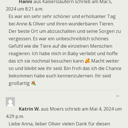
Hanni
aus
Kaiserslautern
schrieb am
Mai 5,
2024
um
8:21 a.m.
Es war ein sehr sehr schöner und erholsamer Tag
bei Anne & Oliver und ihren wunderbaren Tieren.
Der beste Ort um abzuschalten und seine Sorgen zu
vergessen. Es war ein unbeschreiblich schönes
Gefühl wie die Tiere auf die einzelnen Menschen
reagieren. Ich habe mich in Baby verliebt und hoffe
das ich sie nochmal besuchen kann
Macht weiter
so und bleibt wie ihr seid. Bin froh das ich die Chance
bekommen habe euch kennenzulernen. Ihr seid
großartig
Dies
...
Meta
ein-
Katrin W.
aus
Moers
schrieb am
Mai 4, 2024
um
4:29 p.m.
Liebe Anna, lieber Oliver vielen Dank für diesen