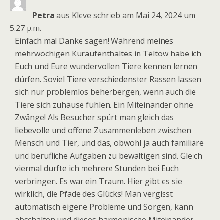
ein-
Petra
aus
Kleve
schrieb am
Mai 24, 2024
um
5:27 p.m.
Einfach mal Danke sagen! Während meines
mehrwöchigen Kuraufenthaltes in Teltow habe ich
Euch und Eure wundervollen Tiere kennen lernen
dürfen. Soviel Tiere verschiedenster Rassen lassen
sich nur problemlos beherbergen, wenn auch die
Tiere sich zuhause fühlen. Ein Miteinander ohne
Zwänge! Als Besucher spürt man gleich das
liebevolle und offene Zusammenleben zwischen
Mensch und Tier, und das, obwohl ja auch familiäre
und berufliche Aufgaben zu bewältigen sind. Gleich
viermal durfte ich mehrere Stunden bei Euch
verbringen. Es war ein Traum. Hier gibt es sie
wirklich, die Pfade des Glücks! Man vergisst
automatisch eigene Probleme und Sorgen, kann
abschalten und dieses harmonische Miteinander