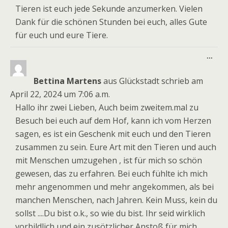
Tieren ist euch jede Sekunde anzumerken. Vielen
Dank für die schönen Stunden bei euch, alles Gute
für euch und eure Tiere.
Dies
...
Meta
ein-
Bettina Martens
aus
Glückstadt
schrieb am
April 22, 2024
um
7:06 a.m.
Hallo ihr zwei Lieben, Auch beim zweitem.mal zu
Besuch bei euch auf dem Hof, kann ich vom Herzen
sagen, es ist ein Geschenk mit euch und den Tieren
zusammen zu sein. Eure Art mit den Tieren und auch
mit Menschen umzugehen , ist für mich so schön
gewesen, das zu erfahren. Bei euch fühlte ich mich
mehr angenommen und mehr angekommen, als bei
manchen Menschen, nach Jahren. Kein Muss, kein du
sollst ....Du bist o.k., so wie du bist. Ihr seid wirklich
vorbildlich und ein zusötzlicher Anstoß für mich ,